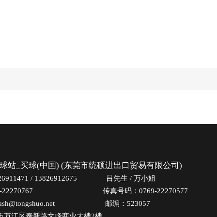
球站_买球(中国) (东莞市统硕进出口贸易有限公司)
26911471 / 13826912675 吕先生 / 万小姐
69-22270767 传真号码：0769-22270577
ash@tongshuo.net 邮编：523057
市万江区泰新路文峰商业大楼2楼