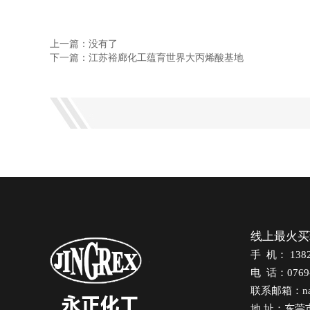
上一篇：没有了
下一篇：江苏裕廊化工蕴育世界大丙烯酸基地
线上最火买
手 机： 138
电 话：07
联系邮箱：n
地 址：东莞