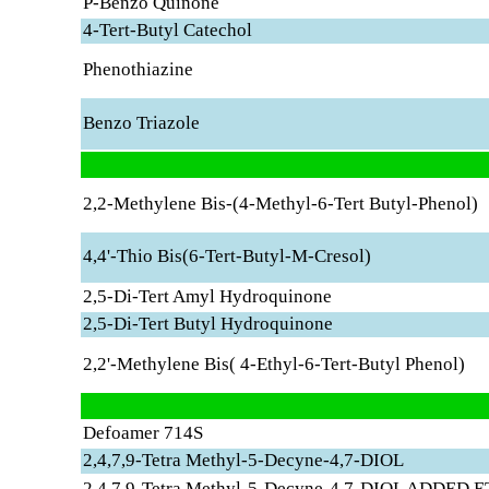
P-Benzo Quinone
4-Tert-Butyl Catechol
Phenothiazine
Benzo Triazole
2,2-Methylene Bis-(4-Methyl-6-Tert Butyl-Phenol)
4,4'-Thio Bis(6-Tert-Butyl-M-Cresol)
2,5-Di-Tert Amyl Hydroquinone
2,5-Di-Tert Butyl Hydroquinone
2,2'-Methylene Bis( 4-Ethyl-6-Tert-Butyl Phenol)
Defoamer 714S
2,4,7,9-Tetra Methyl-5-Decyne-4,7-DIOL
2,4,7,9-Tetra Methyl-5-Decyne-4,7-DIOL ADDED