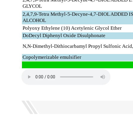
GLYCOL
2,4,7,9-Tetra Methyl-5-Decyne-4,7-DIOL ADDED
ALCOHOL
Polyoxy Ethylene (10) Acetylenic Glycol Ether
DoDecyl Diphenyl Oxide Disulphonate
N,N-Dimethyl-Dithiocarbamyl Propyl Sulfonic Acid,
Copolymerizable emulsifier