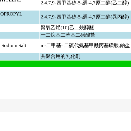
2,4,7,9-
四甲基矽-5-綢-4,7原二醇(乙二醇)
 ISOPROPYL
2,4,7,9-
四甲基矽-5-綢-4,7原二醇(異丙醇)
聚氧乙烯(10)乙二炔醇醚
十二烷基二苯基二磺酸盐
 Sodium Salt
n -
二甲基- 二硫代氨基甲酰丙基磺酸,鈉盐
共聚合用的乳化剂