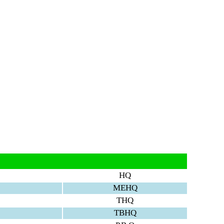
HQ
MEHQ
THQ
TBHQ