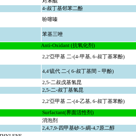
对苯醌
4-
叔丁基邻苯二酚
吩噻嗪
苯基三唑
Anti-Oxidant (
抗氧化剂)
2,2'
亞甲基 二-(4-甲基, 6-叔丁基苯酚)
4,4'
硫代 二-( 6-叔丁基間－甲酚)
2,5-
二叔戊基氢昆
2,5-
二-叔丁基氢昆
2,2'
亞甲基 二-(4-乙基, 6-叔丁基苯酚)
Surfactant(
界面活性剂)
消泡剂
2,4,7,9-
四甲基矽-5-綢-4,7原二醇
 ETHYLENE